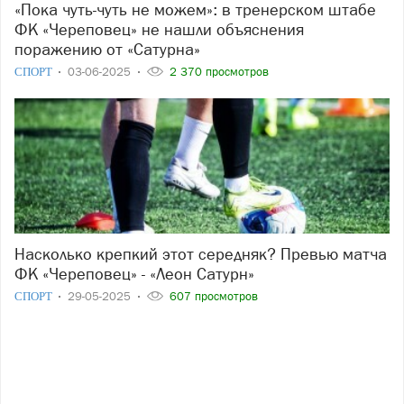
«Пока чуть-чуть не можем»: в тренерском штабе
ФК «Череповец» не нашли объяснения
поражению от «Сатурна»
СПОРТ
03-06-2025
2 370 просмотров
Насколько крепкий этот середняк? Превью матча
ФК «Череповец» - «Леон Сатурн»
СПОРТ
29-05-2025
607 просмотров