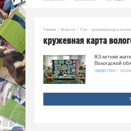
Главная
Новости
Тэги
кружевная карта волог
кружевная карта волог
83-летняя жительница Череповца сплела кружевную карту
Вологдской об
ОБЩЕСТВО
03-0