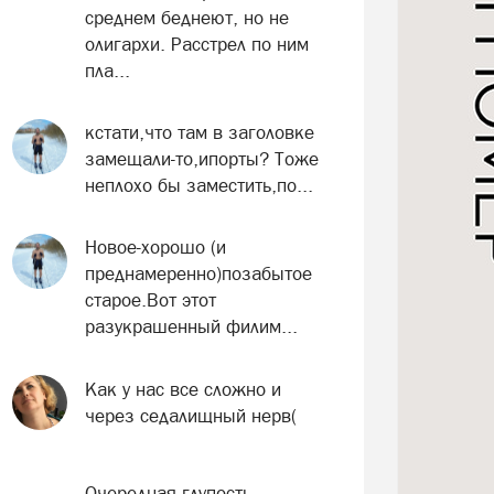
среднем беднеют, но не
олигархи. Расстрел по ним
пла...
кстати,что там в заголовке
замещали-то,ипорты? Тоже
неплохо бы заместить,по...
Новое-хорошо (и
преднамеренно)позабытое
старое.Вот этот
разукрашенный филим...
Как у нас все сложно и
через седалищный нерв(
Очередная глупость