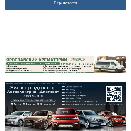
Еще новости