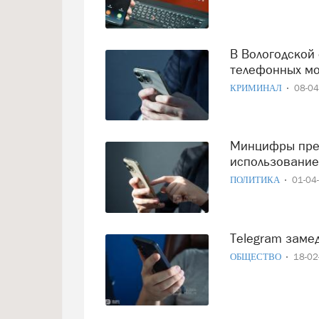
В Вологодской области внедряют новые меры защиты от
телефонных м
КРИМИНАЛ
08-0
Минцифры предложило операторам ввести плату за
использование
ПОЛИТИКА
01-04
Telegram заме
ОБЩЕСТВО
18-0