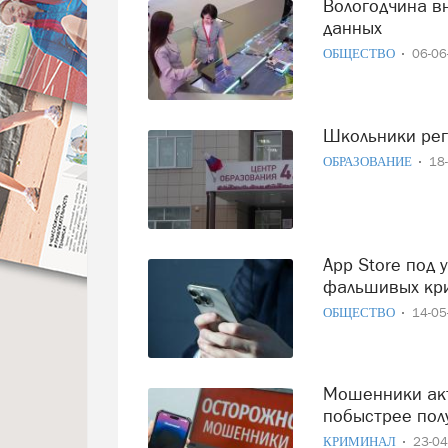
Вологодчина внедряет передовые решения для защиты
данных
ОБЩЕСТВО
06-0
Школьники р
ОБРАЗОВАНИЕ
18
App Store под ударом: вологжан предупредили о
фальшивых кри
ОБЩЕСТВО
14-0
Мошенники активно наживаются на желании вологжан
побыстрее пол
КРИМИНАЛ
23-0