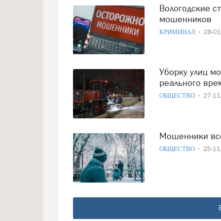
Вологодские студенты автошкол попали под удар
мошенников
КРИМИНАЛ
28-0
Уборку улиц можно теперь отслеживать в режиме
реального вре
ОБЩЕСТВО
27-1
Мошенники вс
ОБЩЕСТВО
25-1