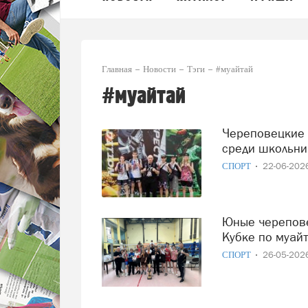
Главная
Новости
Тэги
#муайтай
#муайтай
Череповецкие тайбоксеры – призёры первенства мира
среди школьни
СПОРТ
22-06-20
Юные череповецкие тайбоксеры успешно выступили на IV
Кубке по муай
СПОРТ
26-05-20