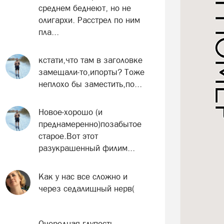
среднем беднеют, но не
олигархи. Расстрел по ним
пла...
кстати,что там в заголовке
замещали-то,ипорты? Тоже
неплохо бы заместить,по...
Новое-хорошо (и
преднамеренно)позабытое
старое.Вот этот
разукрашенный филим...
Как у нас все сложно и
через седалищный нерв(
Очередная глупость