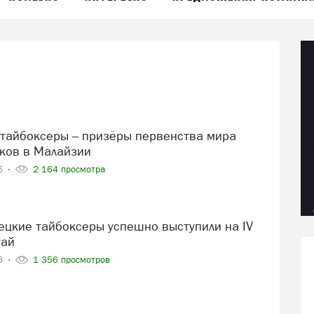
ков в Малайзии
26
2 164 просмотра
тай
26
1 356 просмотров