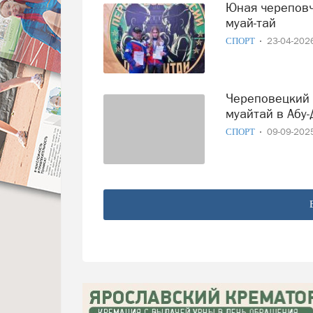
Юная череповчанка выиграла первенство России по
муай‑тай
СПОРТ
23-04-20
Череповецкий боец поедет покорять мировой ринг
муайтай в Абу-
СПОРТ
09-09-20