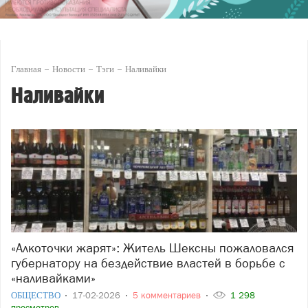
Главная
Новости
Тэги
Наливайки
Наливайки
«Алкоточки жарят»: Житель Шексны пожаловался
губернатору на бездействие властей в борьбе с
«наливайками»
ОБЩЕСТВО
17-02-2026
5 комментариев
1 298
просмотров