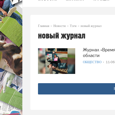
Главная
Новости
Тэги
новый журнал
новый журнал
Журнал «Время спорта» запустил доставку по Вологодской
области
ОБЩЕСТВО
11-0