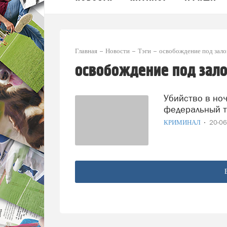
Главная
Новости
Тэги
освобождение под зало
освобождение под зало
Убийство в ночном клубе Великого Устюга попало на
федеральный т
КРИМИНАЛ
20-0