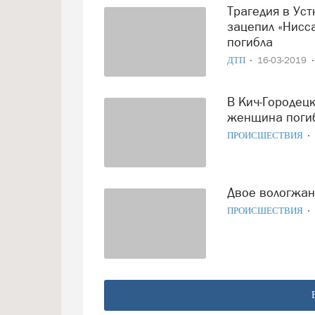
Трагедия в Устюжне: пожилую женщину на обочине
зацепил «Нисса
погибла
ДТП
16-03-2019
В Кич-Городецком районе сгорел дом двух пенсионеров:
женщина поги
ПРОИСШЕСТВИЯ
Двое вологжа
ПРОИСШЕСТВИЯ