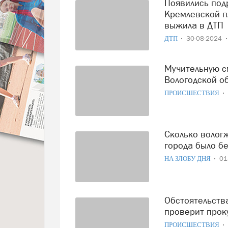
Появились подробности гибели пенсионерки рядом с
Кремлевской п
выжила в ДТП
ДТП
30-08-2024
Мучительную смерть приняла 82-летняя пенсионерка в
Вологодской о
ПРОИСШЕСТВИЯ
Сколько вологжан должно погибнуть, чтобы на окраинах
города было б
НА ЗЛОБУ ДНЯ
01
Обстоятельства смерти пенсионерки из Белозерска
проверит прок
ПРОИСШЕСТВИЯ