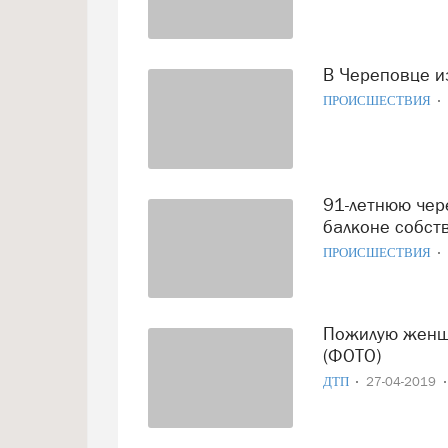
В Череповце 
ПРОИСШЕСТВИЯ
91-летнюю череповецкую пенсионерку нашли мертвой на
балконе собст
ПРОИСШЕСТВИЯ
Пожилую женщину сбили насмерть в вологодских Прилуках
(ФОТО)
ДТП
27-04-2019