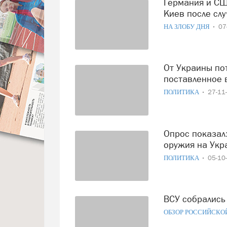
Германия и США могут остановить потоки вооружения в
Киев после сл
НА ЗЛОБУ ДНЯ
07
От Украины потребовали начать возвращать деньги за
поставленное
ПОЛИТИКА
27-11
Опрос показал: 60% европейцев поддерживают поставки
оружия на Укр
ПОЛИТИКА
05-10
ВСУ собралис
ОБЗОР РОССИЙСКО