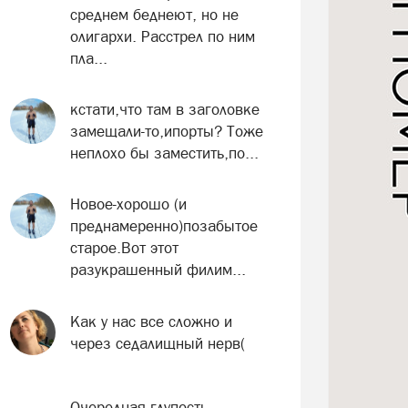
среднем беднеют, но не
олигархи. Расстрел по ним
пла...
кстати,что там в заголовке
замещали-то,ипорты? Тоже
неплохо бы заместить,по...
Новое-хорошо (и
преднамеренно)позабытое
старое.Вот этот
разукрашенный филим...
Как у нас все сложно и
через седалищный нерв(
Очередная глупость