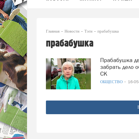
Главная
Новости
Тэги
прабабушка
прабабушка
Прабабушка двухлетней девочки просит Бастрыкина
забрать дело 
СК
ОБЩЕСТВО
16-0