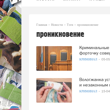
Главная
Новости
Тэги
проникновение
проникновение
Криминальные подружки из Бабаево полгода через
форточку сове
КРИМИНАЛ
05-0
Вологжанка устроила себе целое приключение с кражами
и незаконным
КРИМИНАЛ
15-0