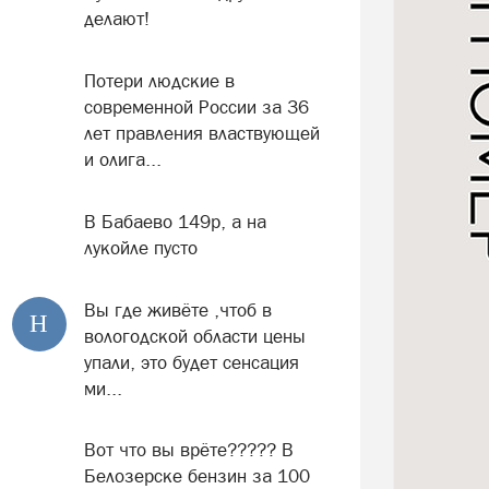
делают!
Потери людские в
современной России за 36
лет правления властвующей
и олига...
В Бабаево 149р, а на
лукойле пусто
Вы где живёте ,чтоб в
Н
вологодской области цены
упали, это будет сенсация
ми...
Вот что вы врёте????? В
Белозерске бензин за 100