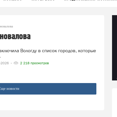
новалова
оновалова
ь
5-2026
2 218 просмотров
Еще новости