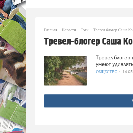
Главная
Новости
Тэги
Тревел-блогер Саша Ко
Тревел-блогер Саша К
Тревел-блогер включила Вологду в список городов, которые
умеют удивлят
ОБЩЕСТВО
14-0