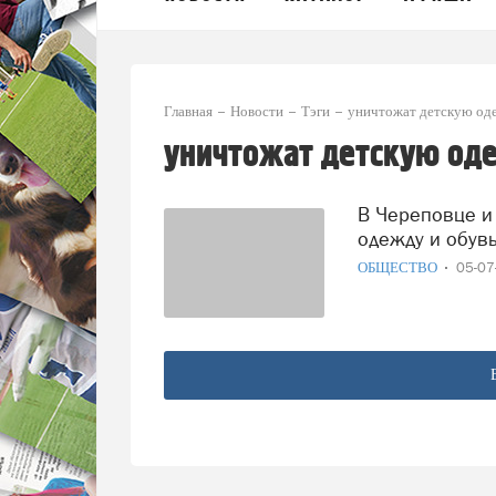
Главная
Новости
Тэги
уничтожат детскую од
уничтожат детскую од
В Череповце и Грязовце уничтожат лже-фирменную
одежду и обув
ОБЩЕСТВО
05-0