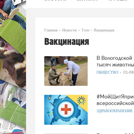
Главная
Новости
Тэги
Вакцинация
Вакцинация
В Вологодской области от бешенства привили более 16
тысяч животны
ОБЩЕСТВО
01-0
#МойЩитЯпривит: Вологда присоединилась ко
всероссийской
ЗДРАВООХРАНЕНИЕ