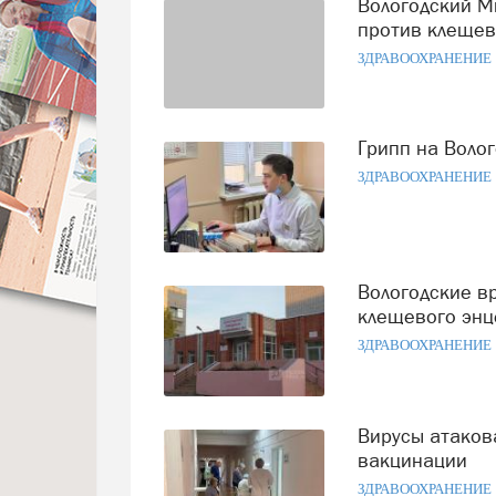
Вологодский Минздрав закупил российскую вакцину
против клещев
ЗДРАВООХРАНЕНИЕ
Грипп на Воло
ЗДРАВООХРАНЕНИЕ
Вологодские врачи советуют начать вакцинацию от
клещевого энц
ЗДРАВООХРАНЕНИЕ
Вирусы атаковали Россию: спасение кроется в быстрой
вакцинации
ЗДРАВООХРАНЕНИЕ