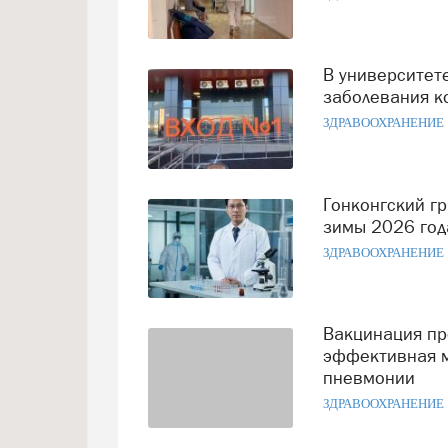
В университете введены ограничения из-за случая
заболевания к
ЗДРАВООХРАНЕНИЕ
Гонконгский грипп захватил Россию: прогнозы и риски
зимы 2026 год
ЗДРАВООХРАНЕНИЕ
Вакцинация против пневмококковой инфекции —
эффективная м
пневмонии
ЗДРАВООХРАНЕНИЕ