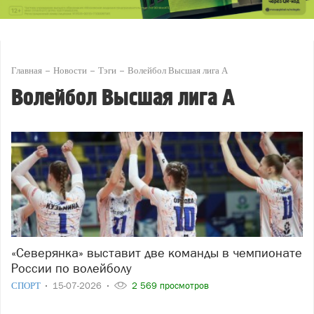
Главная
Новости
Тэги
Волейбол Высшая лига А
Волейбол Высшая лига А
«Северянка» выставит две команды в чемпионате
России по волейболу
СПОРТ
15-07-2026
2 569 просмотров