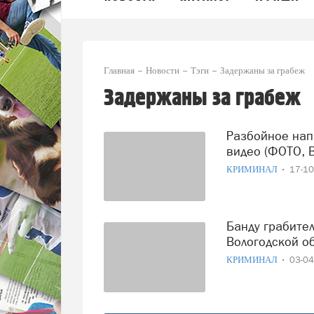
Главная
Новости
Тэги
Задержаны за грабеж
Задержаны за грабеж
Разбойное нападение на пенсионера в Соколе попало на
видео (ФОТО, 
КРИМИНАЛ
17-1
Банду грабителей задержали по горячим следам в
Вологодской о
КРИМИНАЛ
03-0