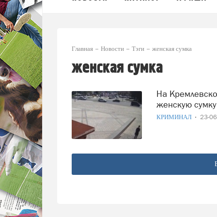
Главная
Новости
Тэги
женская сумка
женская сумка
На Кремлевской площади средь бела дня грабитель унес
женскую сумку
КРИМИНАЛ
23-0