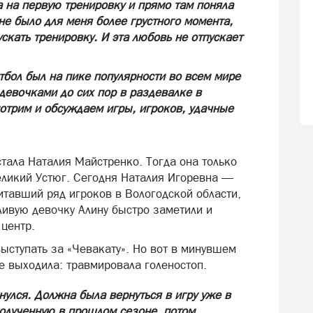
а на первую тренировку и прямо там поняла
 не было для меня более грустного момента,
ускать тренировку. И эта любовь не отпускает
етбол был на пике популярности во всем мире
 девочками до сих пор в раздевалке в
трим и обсуждаем игры, игроков, удачные
ала Наталия Майстренко. Тогда она только
Великий Устюг. Сегодня Наталия Игоревна —
итавший ряд игроков в Вологодской области,
тливую девочку Алину быстро заметили и
 центр.
ыступать за «Чевакату». Но вот в минувшем
е выходила: травмировала голеностоп.
нулся. Должна была вернуться в игру уже в
полученную в прошлом сезоне, потом