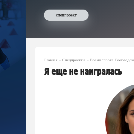
спецпроект
Главная
Спецпроекты
Время спорта. Вологодск
Я еще не наигралась