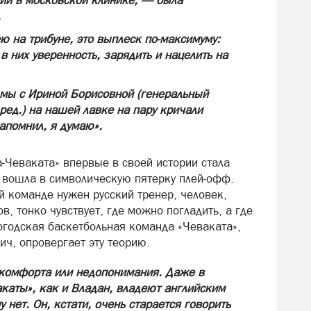
ции в московской клинике, — была
.
ею на трибуне, это выплеск по-максимуму:
в них уверенность, зарядить и нацелить на
 мы с Ириной Борисовной (генеральный
ед.) на нашей лавке на пару кричали
запомнил, я думаю».
-Чеваката» впервые в своей истории стала
 вошла в символическую пятерку плей-офф.
ой команде нужен русский тренер, человек,
, тонко чувствует, где можно погладить, а где
огодская баскетбольная команда «Чеваката»,
ич, опровергает эту теорию.
искомфорта или недопонимания. Даже в
каты», как и Владан, владеют английским
 нет. Он, кстати, очень старается говорить