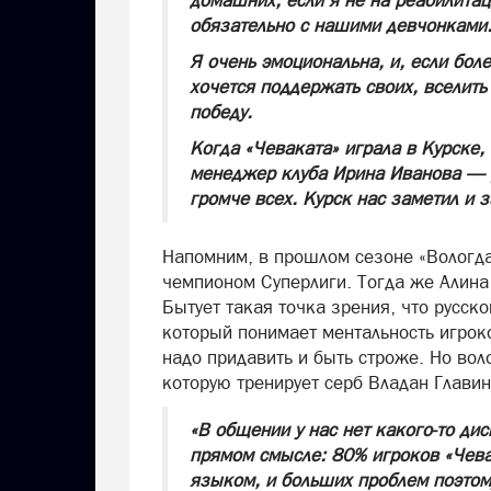
домашних, если я не на реабилита
обязательно с нашими девчонками
Я очень эмоциональна, и, если бол
хочется поддержать своих, вселить 
победу.
Когда «Чеваката» играла в Курске,
менеджер клуба Ирина Иванова — р
громче всех. Курск нас заметил и 
Напомним, в прошлом сезоне «Вологда
чемпионом Суперлиги. Тогда же Алина
Бытует такая точка зрения, что русск
который понимает ментальность игроков
надо придавить и быть строже. Но вол
которую тренирует серб Владан Главин
«В общении у нас нет какого-то д
прямом смысле: 80% игроков «Чева
языком, и больших проблем поэтому