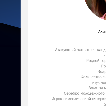
Али
Атакующий защитник, канди
«
Родной го
Ро
Возр
Количество с
Титул ч
Золотая 
Серебро молодежного 
Игрок символической пятерк