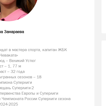
на Замараева
дат в мастера спорта, капитан ЖБК
Чеваката»
род – Великий Устюг
ст – 1, 77 м
аст – 32 года
ыгранных сезонов – 18
емпиона Суперлиги
медаль Суперлиги-2
первенства Европы и Суперлиги
и Чемпионата России Суперлиги сезона
2024-2025