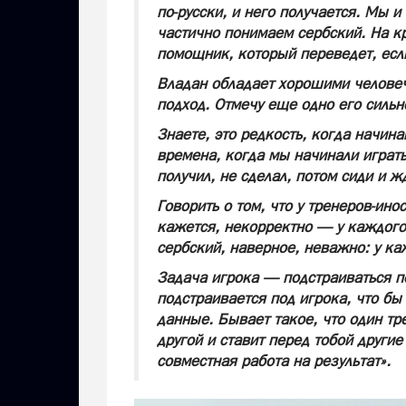
по-русски, и него получается. Мы и
частично понимаем сербский. На кр
помощник, который переведет, если
Владан обладает хорошими челове
подход. Отмечу еще одно его силь
Знаете, это редкость, когда начин
времена, когда мы начинали играть
получил, не сделал, потом сиди и 
Говорить о том, что у тренеров-ино
кажется, некорректно — у каждого 
сербский, наверное, неважно: у ка
Задача игрока — подстраиваться по
подстраивается под игрока, что б
данные. Бывает такое, что один тр
другой и ставит перед тобой други
совместная работа на результат».