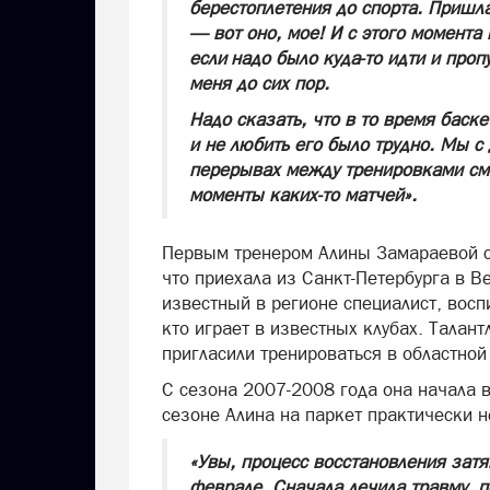
берестоплетения до спорта. Пришл
— вот оно, мое! И с этого момента
если надо было куда-то идти и проп
меня до сих пор.
Надо сказать, что в то время баск
и не любить его было трудно. Мы с
перерывах между тренировками смо
моменты каких-то матчей».
Первым тренером Алины Замараевой ст
что приехала из Санкт-Петербурга в 
известный в регионе специалист, восп
кто играет в известных клубах. Талан
пригласили тренироваться в областной
С сезона 2007-2008 года она начала в
сезоне Алина на паркет практически н
«Увы, процесс восстановления затя
феврале. Сначала лечила травму, 