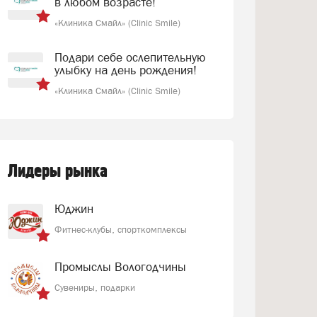
в любом возрасте!
«Клиника Смайл» (Clinic Smile)
Подари себе ослепительную
улыбку на день рождения!
«Клиника Смайл» (Clinic Smile)
Лидеры рынка
Юджин
Фитнес-клубы, спорткомплексы
Промыслы Вологодчины
Сувениры, подарки