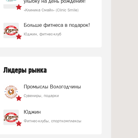
улыбку на день рождения!
«Клиника Смайл» (Clinic Smile)
Больше фитнеса в подарок!
Юджин, фитнес-клуб
Лидеры рынка
Промыслы Вологодчины
Сувениры, подарки
Юджин
Фитнес-клубы, спорткомплексы