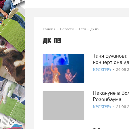
Главная
Новости
Тэги
дк пз
дк пз
Таня Буланова рассказала, что первый гастрольный
концерт она да
КУЛЬТУРА
26-05-
Накануне в Вологде состоялся концерт Александра
Розенбаума
КУЛЬТУРА
21-06-