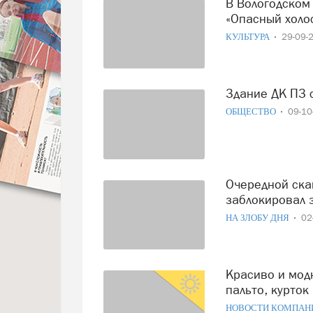
В Вологодском ДК ПЗ состоится премьера спектакля
«Опасный холо
КУЛЬТУРА
29-09-
Здание ДК ПЗ
ОБЩЕСТВО
09-1
Очередной скандал в Вологде: арендатор ДК ПЗ
заблокировал 
НА ЗЛОБУ ДНЯ
02
Красиво и модно: в Вологде открылась выставка-продажа
пальто, курток
НОВОСТИ КОМПАН