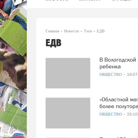
Главная
Новости
Тэги
ЕДВ
ЕДВ
В Вологодской области выросла выплата за третьего
ребенка
ОБЩЕСТВО
16-0
«Областной материнский капитал» с начала года получили
более полутора
ОБЩЕСТВО
25-1