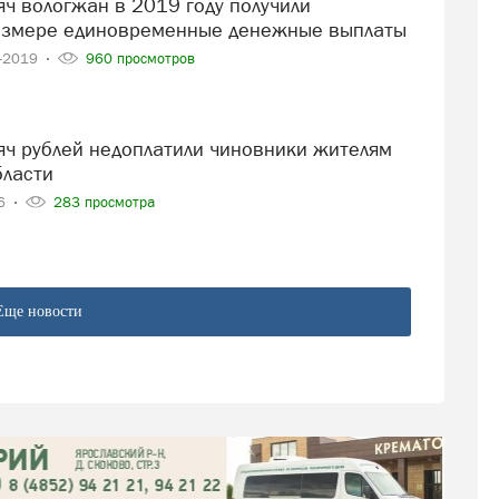
азмере единовременные денежные выплаты
7-2019
960 просмотров
бласти
16
283 просмотра
Еще новости