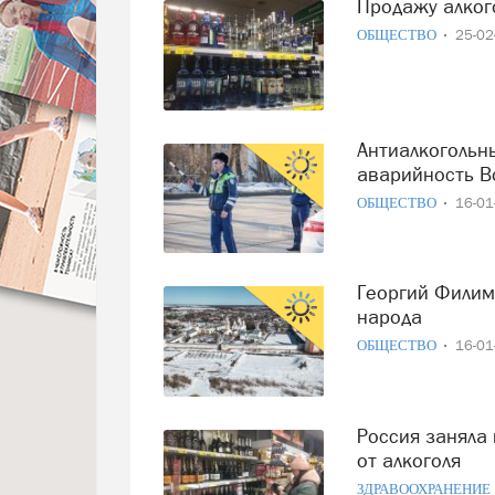
Продажу алко
ОБЩЕСТВО
25-0
Антиалкогольные патрули значительно снизили
аварийность В
ОБЩЕСТВО
16-0
Георгий Филимонов: вологжане остановили вымирание
народа
ОБЩЕСТВО
16-0
Россия заняла мировое первенство по ущербу здоровью
от алкоголя
ЗДРАВООХРАНЕНИЕ