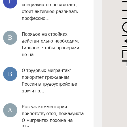
Г
специалистов не хватает,
стоит активнее развивать
профессио...
Порядок на стройках
В
действительно необходим.
Главное, чтобы проверяли
не на...
О трудовых мигрантах:
В
приоритет гражданам
России в трудоустройстве
звучит р...
Раз уж комментарии
А
приветствуются, пожалуйста.
О мигрантах похоже на
&la...