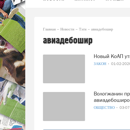
Главная
Новости
Тэги
авиадебошир
авиадебошир
Новый КоАП у
ЗАКОН
01-02-20
Вологжанин прославился на ТВ благодаря ролику с пьяным
авиадебоширо
ОБЩЕСТВО
03-0