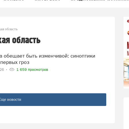
ая область
ая область
 первых гроз
026
1 659 просмотров
Еще новости