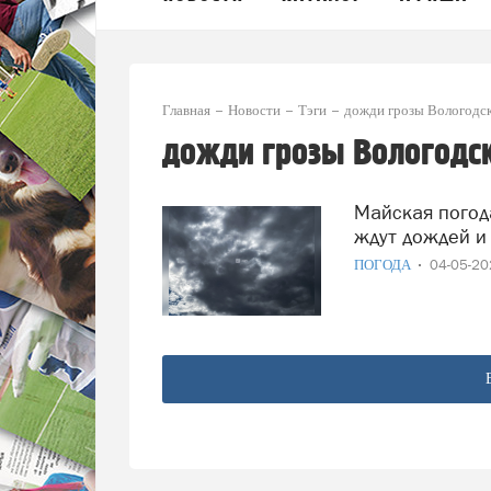
Главная
Новости
Тэги
дожди грозы Вологодск
дожди грозы Вологодск
Майская погода обещает быть изменчивой: синоптики
ждут дождей и
ПОГОДА
04-05-2