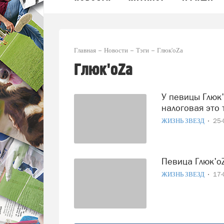
Главная
Новости
Тэги
Глюк'oZа
Глюк'oZа
У певицы Глюк'oZы могут начаться серьезные проблемы:
налоговая это 
ЖИЗНЬ ЗВЕЗД
25-
Певица Глюк'o
ЖИЗНЬ ЗВЕЗД
17-