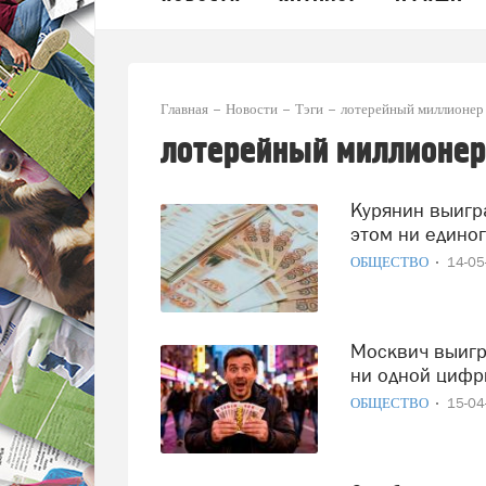
Главная
Новости
Тэги
лотерейный миллионер
лотерейный миллионер
Курянин выиграл в лотерею 42 миллиона, не угадав при
этом ни единог
ОБЩЕСТВО
14-0
Москвич выиграл в лотерею 33 миллиона рублей, не угадав
ни одной циф
ОБЩЕСТВО
15-0