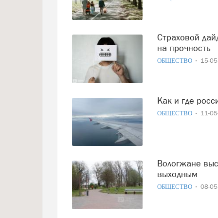
Страховой дайджест: как майские праздники проверяют
на прочность
ОБЩЕСТВО
15-0
Как и где рос
ОБЩЕСТВО
11-0
Вологжане высказали свое отношение к длинным майским
выходным
ОБЩЕСТВО
08-0