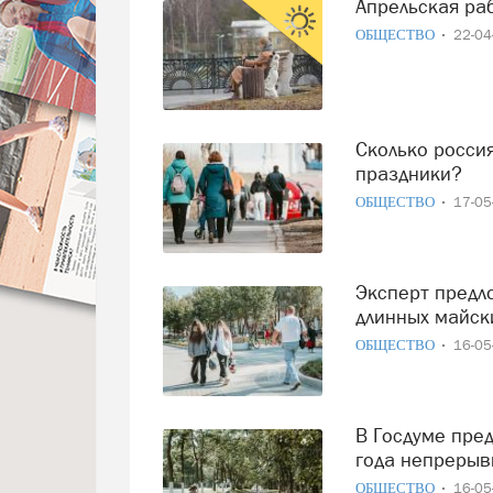
Апрельская ра
ОБЩЕСТВО
22-0
Сколько россиян действительно отдохнули в майские
праздники?
ОБЩЕСТВО
17-0
Эксперт предложил сократить январские каникулы ради
длинных майск
ОБЩЕСТВО
16-0
В Госдуме предлагают сделать выходные с 1 по 9 мая 2026
года непреры
ОБЩЕСТВО
16-0