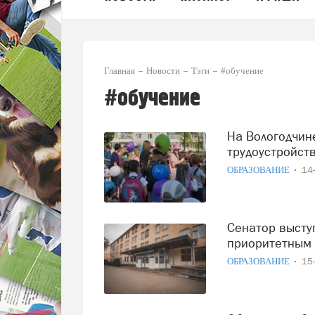
Главная
Новости
Тэги
#обучение
#обучение
На Вологодчине создают новые пути для обучения и
трудоустройст
ОБРАЗОВАНИЕ
14
Сенатор выступил за сдерживание цен на обучение по
приоритетным
ОБРАЗОВАНИЕ
15