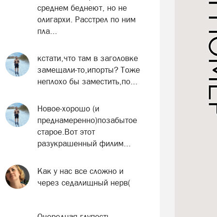
среднем беднеют, но не
олигархи. Расстрел по ним
пла...
кстати,что там в заголовке
замещали-то,ипорты? Тоже
неплохо бы заместить,по...
Новое-хорошо (и
преднамеренно)позабытое
старое.Вот этот
разукрашенный филим...
Как у нас все сложно и
через седалищный нерв(
Очередная глупость