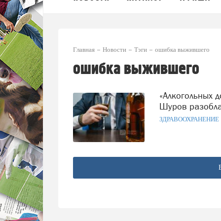
Главная
Новости
Тэги
ошибка выжившего
ошибка выжившего
«Алкогольных долгожителей» не существует: психиатр
Шуров разобла
ЗДРАВООХРАНЕНИЕ