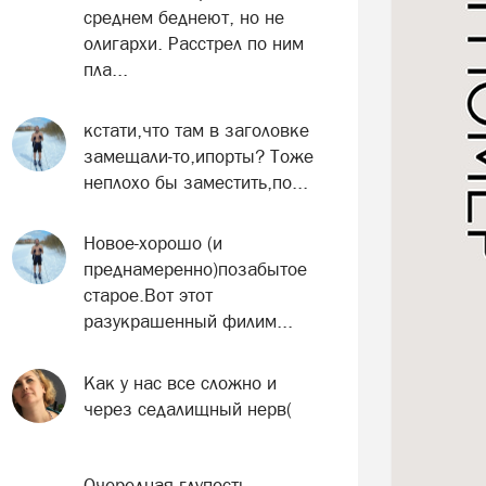
среднем беднеют, но не
олигархи. Расстрел по ним
пла...
кстати,что там в заголовке
замещали-то,ипорты? Тоже
неплохо бы заместить,по...
Новое-хорошо (и
преднамеренно)позабытое
старое.Вот этот
разукрашенный филим...
Как у нас все сложно и
через седалищный нерв(
Очередная глупость