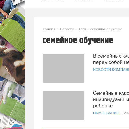
Главная
Новости
Тэги
семейное обучение
семейное обучение
В семейных классах «Наследники» детей учат ставить
перед собой ц
НОВОСТИ КОМПАН
Семейные классы «Наследие Поколений» - это
индивидуальны
ребенке
ОБРАЗОВАНИЕ
20