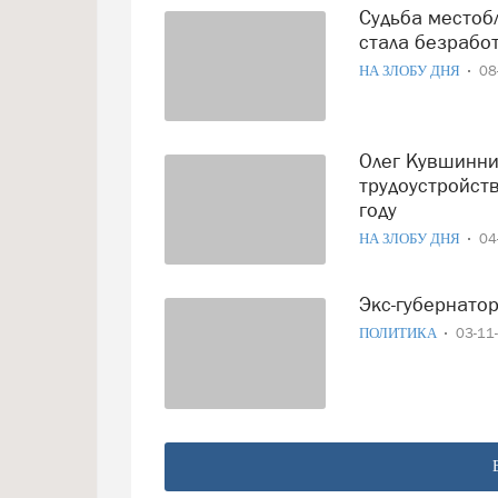
Судьба местоблюстителя: экс-сенатор Ольга Данилова
стала безработ
НА ЗЛОБУ ДНЯ
08
Олег Кувшинников будет жить на пенсию целый год:
трудоустройст
году
НА ЗЛОБУ ДНЯ
04
Экс-губернато
ПОЛИТИКА
03-11