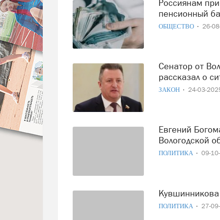
Россиянам при необходимости предлагают докупить
пенсионный ба
ОБЩЕСТВО
26-0
Сенатор от Вологодской области Евгений Богомазов
рассказал о си
ЗАКОН
24-03-20
Евгений Богомазов вступил в должность сенатора от
Вологодской о
ПОЛИТИКА
09-10
Кувшинникова
ПОЛИТИКА
27-09