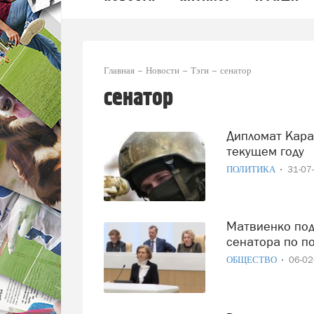
Главная
Новости
Тэги
сенатор
сенатор
Дипломат Карасин: Россия хотела бы завершить СВО в
текущем году
ПОЛИТИКА
31-07
Матвиенко поддержала выступление вологодского
сенатора по п
ОБЩЕСТВО
06-0