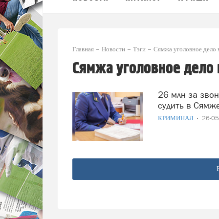
Главная
Новости
Тэги
Сямжа уголовное дело
Сямжа уголовное дело
26 млн за звонок: двух мошенников из Кемерова будут
судить в Сямж
КРИМИНАЛ
26-0