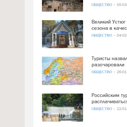
ОБЩЕСТВО
05-0
Великий Устюг подвел итоги зимнего туристического
сезона в каче
ОБЩЕСТВО
04-0
Туристы назвали российские города, которые их
разочаровали
ОБЩЕСТВО
26-0
Российским туристам напомнили, в каких странах можно
расплачиватьс
ОБЩЕСТВО
22-0