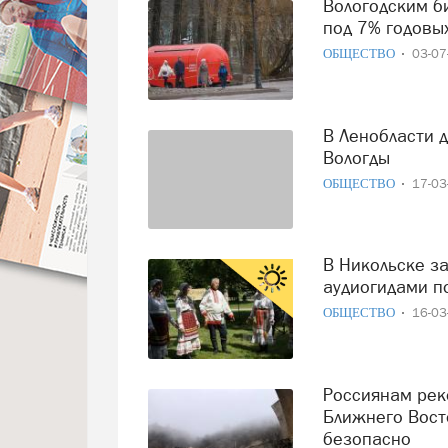
Вологодским бизнесменам дадут 5 млн целевых средств
под 7% годовы
ОБЩЕСТВО
03-0
В Ленобласти достраивают первые речные трамваи для
Вологды
ОБЩЕСТВО
17-0
В Никольске запустят иммерсивную экскурсию с
аудиогидами п
ОБЩЕСТВО
16-0
Россиянам рекомендовали не летать в шесть стран
Ближнего Восто
безопасно