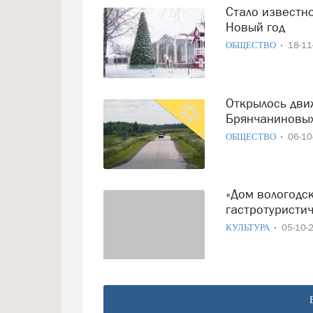
Стало известно, куда россияне отправятся встречать
Новый год
ОБЩЕСТВО
18-1
Открылось движение по обновленной дороге к усадьбе
Брянчаниновы
ОБЩЕСТВО
06-1
«Дом вологодского масла» признан одним из лучших
гастротуристи
КУЛЬТУРА
05-10-