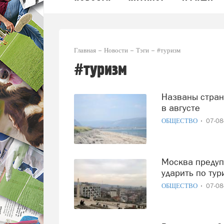
Главная
Новости
Тэги
#туризм
#туризм
Названы страны, куда россияне массово поехали отдыхать
в августе
ОБЩЕСТВО
07-0
Москва предупредила Ереван: аресты россиян могут
ударить по тур
ОБЩЕСТВО
07-0