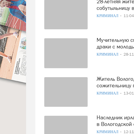
28-летняя жительница Вологды изуверски убила свою
собутыльницу 
КРИМИНАЛ
11-0
Мучительную смерть принял 57-летний мужчина после
драки с молод
КРИМИНАЛ
28-1
Житель Вологодской области прикончил свою стареющую
сожительницу 
КРИМИНАЛ
13-0
Наследник ирландских боевых традиций убил собутыльника
в Вологодской 
КРИМИНАЛ
12-1