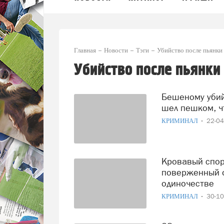
Главная
Новости
Тэги
Убийство после пьянки
Убийство после пьянки
Бешеному убийце 50 км - не крюк: житель Вологодчины
шел пешком, ч
КРИМИНАЛ
22-0
Кровавый спорт на Вологодчине: после драки
поверженный о
одиночестве
КРИМИНАЛ
30-1