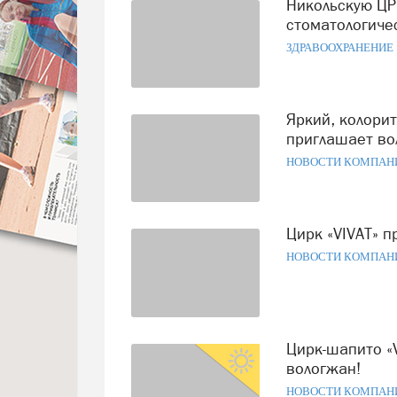
Никольскую ЦРБ вынудили получить лицензию на оказание
стоматологиче
ЗДРАВООХРАНЕНИЕ
Яркий, колоритный, удивительный: Цирк «VIVAT»
приглашает во
НОВОСТИ КОМПАН
Цирк «VIVAT» 
НОВОСТИ КОМПАН
Цирк-шапито «VIVAT» объявляет розыгрыш призов для
вологжан!
НОВОСТИ КОМПАН