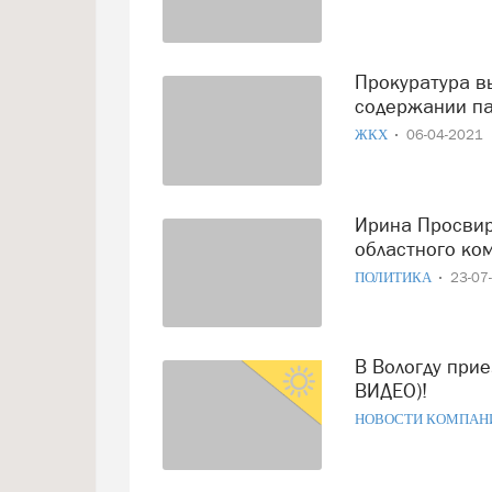
Прокуратура выявила многочисленные нарушения при
содержании па
ЖКХ
06-04-2021
Ирина Просвирякова назначена председателем
областного ко
ПОЛИТИКА
23-07
В Вологду приезжает Шоу Владимира Дерябкина (ФОТО,
ВИДЕО)!
НОВОСТИ КОМПАН