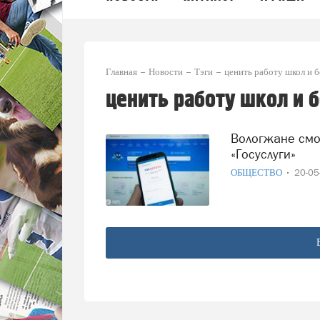
Главная
Новости
Тэги
ценить работу школ и 
ценить работу школ и 
Вологжане смогут оценить работу школ и больниц через
«Госуслуги»
ОБЩЕСТВО
20-0