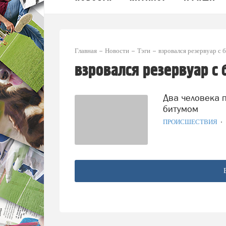
Главная
Новости
Тэги
взровался резервуар с
взровался резервуар с
Два человека погибли в результате взрыва резервуара с
битумом
ПРОИСШЕСТВИЯ