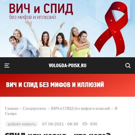
VOLOGDA-POISK.RU
ВИЧ И СПИД БЕЗ МИФОВ И ИЛЛЮЗИЙ
Главная
Спецпроекты
ВИЧ и СПИД без мифов и иллюзий
В
Скляре
добрая новость
07.09.2021 - 08:39
935