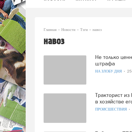
Главная
Новости
Тэги
навоз
навоз
Не только ценное удобрение, но и три-четыре центнера для
штрафа
НА ЗЛОБУ ДНЯ
25
Тракторист из Никольского района украл много навоза, но
в хозяйстве ег
ПРОИСШЕСТВИЯ