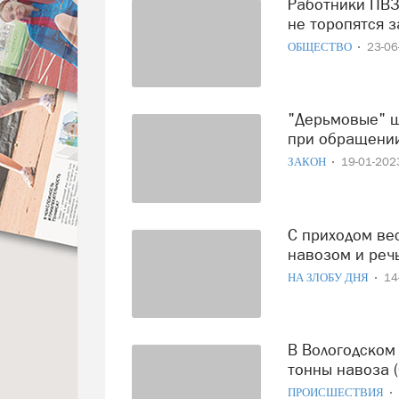
Работники ПВЗ Wildberries жалуются на смрад: заказчики
не торопятся 
ОБЩЕСТВО
23-0
"Дерьмовые" штрафы: россиян рублем накажут за ошибки
при обращении
ЗАКОН
19-01-20
С приходом весны вологжане начинают пить воду с
навозом и речь
НА ЗЛОБУ ДНЯ
14
В Вологодском районе колхозники вывалили на дорогу
тонны навоза 
ПРОИСШЕСТВИЯ