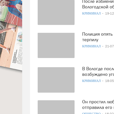
После избиения собутыльника на ул. Свободы житель
Вологодской о
КРИМИНАЛ
19-1
Полиция опять не успела: в центре Вологды толпа запинала
терпилу
КРИМИНАЛ
21-0
В Вологде после ночной драки на Затоновском берегу
возбуждено уг
КРИМИНАЛ
18-0
Он простил любимую «веселую уборщицу», хотя она чуть не
отправила его 
ОБЩЕСТВО
18-0