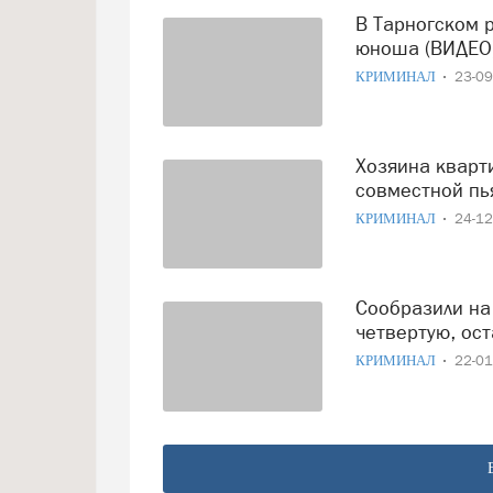
В Тарногском районе в пьяной драке погиб 18-летний
юноша (ВИДЕО
КРИМИНАЛ
23-0
Хозяина квартиры в Череповце убил арендатор после
совместной пь
КРИМИНАЛ
24-1
Сообразили на троих: три собутыльницы зверски избили
четвертую, ос
КРИМИНАЛ
22-0