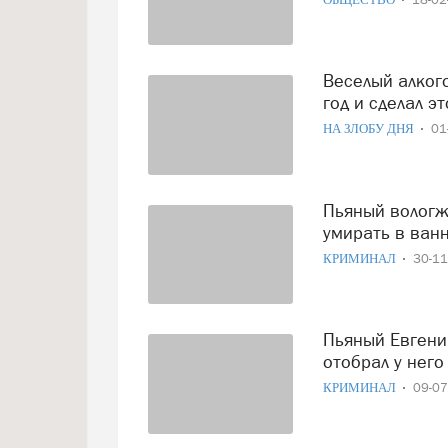
Веселый алкоголик решил разбить лицо подруги на Новый
год и сделал эт
НА ЗЛОБУ ДНЯ
01
Пьяный вологжанин избил собутыльника и оставил его
умирать в ван
КРИМИНАЛ
30-1
Пьяный Евгений Миронов напал на человека в подъезде и
отобрал у него
КРИМИНАЛ
09-0