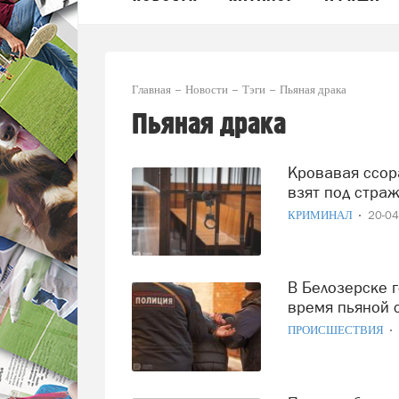
Главная
Новости
Тэги
Пьяная драка
Пьяная драка
Кровавая ссора в Белозерске: подозреваемый в убийстве
взят под страж
КРИМИНАЛ
20-0
В Белозерске гость насмерть забил хозяина квартиры во
время пьяной 
ПРОИСШЕСТВИЯ