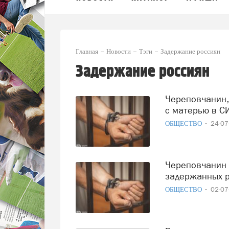
Главная
Новости
Тэги
Задержание россиян
Задержание россиян
Череповчанин, задержанный в Баку, второй раз увиделся
с матерью в С
ОБЩЕСТВО
24-0
Череповчанин Сергей Софронов оказался среди
задержанных р
ОБЩЕСТВО
02-0