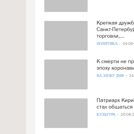
Крепкая дружба северных соседей: Вологодская область и
Санкт-Петербу
торговли,...
ПОЛИТИКА
04-06
К смерти не приближаться! Уточнены правила похорон в
эпоху коронав
НА ЗЛОБУ ДНЯ
24
Патриарх Кирилл, посетивший Великоустюгский район, не
стал общаться
КУЛЬТУРА
20-08-