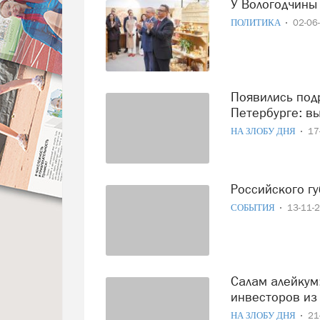
У Вологодчины
ПОЛИТИКА
02-06
Появились подробности мощного взрыва в Санкт-
Петербурге: вы
НА ЗЛОБУ ДНЯ
17
Российского 
СОБЫТИЯ
13-11-
Салам алейкум: Северо-Запад ждет-не дождется
инвесторов из
НА ЗЛОБУ ДНЯ
21