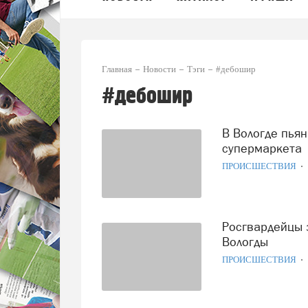
Главная
Новости
Тэги
#дебошир
#дебошир
В Вологде пьяный с гранатой напугал покупателей
супермаркета
ПРОИСШЕСТВИЯ
Росгвардейцы задержали двоих дебоширов в кафе
Вологды
ПРОИСШЕСТВИЯ