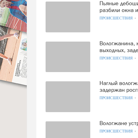
Пьяные дебоширы устроили потасовку в супермаркете и
разбили окна 
ПРОИСШЕСТВИЯ
Вологжанина, который хулиганил в супермаркетах на
выходных, зад
ПРОИСШЕСТВИЯ
Наглый вологжанин, отказавшийся оплатить счет в кафе,
задержан рос
ПРОИСШЕСТВИЯ
Вологжане ус
ПРОИСШЕСТВИЯ