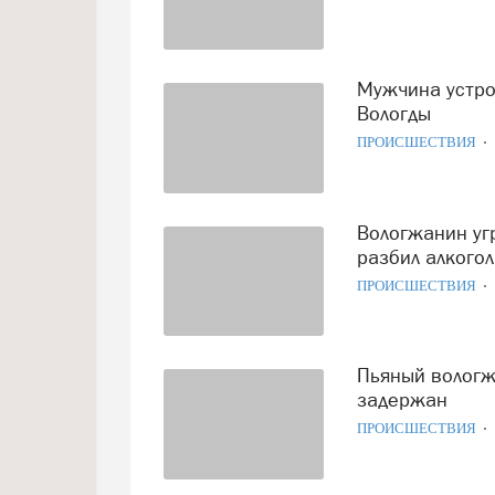
Мужчина устроил дебош в одном из банных комплексов
Вологды
ПРОИСШЕСТВИЯ
Вологжанин угрожал расправой продавцу супермаркета и
разбил алкогол
ПРОИСШЕСТВИЯ
Пьяный вологжанин, устроивший дебош прямо в церкви,
задержан
ПРОИСШЕСТВИЯ