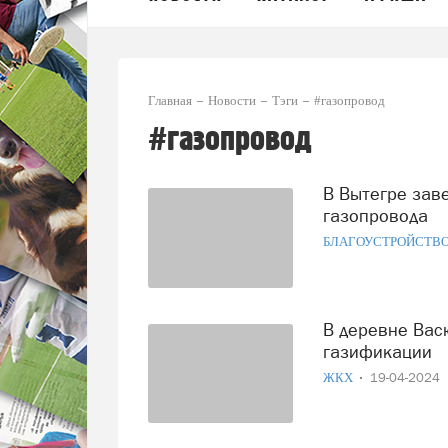
Главная
Новости
Тэги
#газопровод
#газопровод
В Вытегре завершено строительство магистрального
газопровода
БЛАГОУСТРОЙСТВ
В деревне Васютино Сокольского округа готовятся к
газификации
ЖКХ
19-04-2024