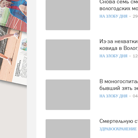
Снова семь смертельных случаев зафиксировано в
вологодских м
НА ЗЛОБУ ДНЯ
29
Из-за нехватки патологоанатомов вскрытия умерших от
ковида в Волог
НА ЗЛОБУ ДНЯ
12
В моногоспитале Череповца умер Василий Соловьев,
бывший зять э
НА ЗЛОБУ ДНЯ
04
Смертельную с
ЗДРАВООХРАНЕНИЕ