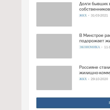
Долги бывших владельцев "повесят" на новых
собственников
ЖКХ
31-03-2021
В Минстрое рассказали, насколько в 2021 году
подорожает жи
ЭКОНОМИКА
11-
Россияне стали более ответственно относиться к оплате
жилищно-комму
ЖКХ
29-10-2020