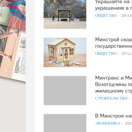
Украшайте на здоровье: точку в споре о новогодних
украшениях в 
ОБЩЕСТВО
29-1
Минстрой скорректировал цены на жилье для
государственн
ОБЩЕСТВО
25-1
Минтранс и Минстрой поддержали инициативы
Вологодчины п
жилищному стр
СТРОИТЕЛЬСТВО
В Минстрое н
ЭКОНОМИКА
26-