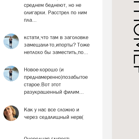
среднем беднеют, но не
олигархи. Расстрел по ним
пла...
кстати,что там в заголовке
замещали-то,ипорты? Тоже
неплохо бы заместить,по...
Новое-хорошо (и
преднамеренно)позабытое
старое.Вот этот
разукрашенный филим...
Как у нас все сложно и
через седалищный нерв(
Очередная глупость