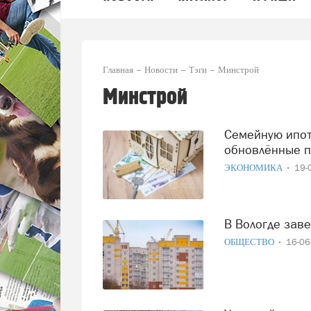
Главная
Новости
Тэги
Минстрой
Минстрой
Семейную ипотеку ждут падения: Минстрой анонсировал
обновлённые п
ЭКОНОМИКА
19-
В Вологде за
ОБЩЕСТВО
16-0